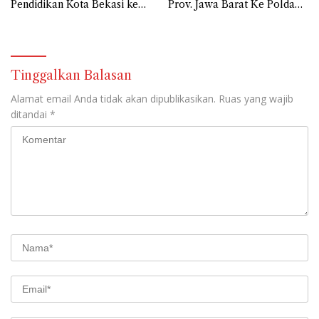
Pendidikan Kota Bekasi ke
Prov. Jawa Barat Ke Polda
Polda Metro Jaya Terkait
Metro Jaya Mengenai
Pengadaan Perlengkapan
Anggaran Biaya Personil
Smart Classi Sebesar 24,1
Peserta Didik Sebesar 108,9
Miliar
Miliar
Tinggalkan Balasan
Alamat email Anda tidak akan dipublikasikan.
Ruas yang wajib
ditandai
*