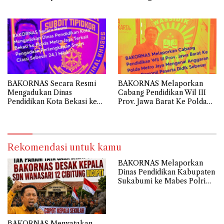
Rp.3,1 Miliar Sekretariat
Transparansi Penyaluran
Daerah Kota Bekasi
Belanja Hibah Tahun 2024
senilai Rp112.9 Miliar
BAKORNAS Secara Resmi
BAKORNAS Melaporkan
Mengadukan Dinas
Cabang Pendidikan Wil III
Pendidikan Kota Bekasi ke
Prov. Jawa Barat Ke Polda
Polda Metro Jaya Terkait
Metro Jaya Mengenai
Pengadaan Perlengkapan
Anggaran Biaya Personil
Smart Classi Sebesar 24,1
Peserta Didik Sebesar 108,9
Miliar
Miliar
Rekomendasi untuk kamu
BAKORNAS Melaporkan
Dinas Pendidikan Kabupaten
Sukabumi ke Mabes Polri
Terkait Belanja Hibah
Sebesar 112,9 Miliar
Anggaran Tahun 2024
BAKORNAS Menyatakan