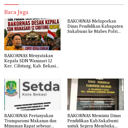
Baca Juga
BAKORNAS Melaporkan
Dinas Pendidikan Kabupaten
Sukabumi ke Mabes Polri
Terkait Belanja Hibah
Sebesar 112,9 Miliar
Anggaran Tahun 2024
BAKORNAS Menyatakan
Kepala SDN Wanasari 12
Kec. Cibitung, Kab. Bekasi
Tidak Memahami Cara
Membalas Surat atau Asal-
asalan.
BAKORNAS Pertanyakan
BAKORNAS Meminta Dinas
Transparansi Makanan dan
Pendidikan Kab.Sukabumi
Minuman Rapat sebesar
untuk Segera Membuka