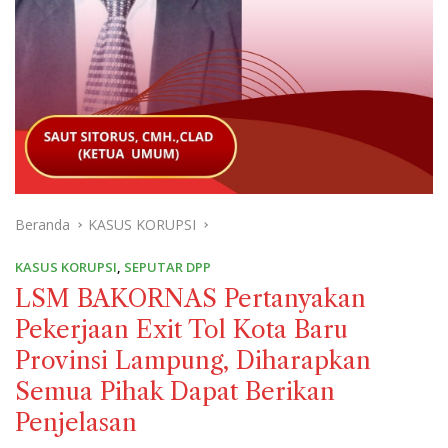
Beranda
KASUS KORUPSI
KASUS KORUPSI
,
SEPUTAR DPP
LSM BAKORNAS Pertanyakan
Pekerjaan Exit Tol Kota Baru
Provinsi Lampung, Diharapkan
Semua Pihak Dapat Berikan
Penjelasan