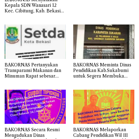
Kepala SDN Wanasari 12
Kec. Cibitung, Kab. Bekasi
Tidak Memahami Cara
Membalas Surat atau Asal-
asalan.
BAKORNAS Pertanyakan
BAKORNAS Meminta Dinas
Transparansi Makanan dan
Pendidikan Kab.Sukabumi
Minuman Rapat sebesar
untuk Segera Membuka
Rp.3,1 Miliar Sekretariat
Transparansi Penyaluran
Daerah Kota Bekasi
Belanja Hibah Tahun 2024
senilai Rp112.9 Miliar
BAKORNAS Secara Resmi
BAKORNAS Melaporkan
Mengadukan Dinas
Cabang Pendidikan Wil III