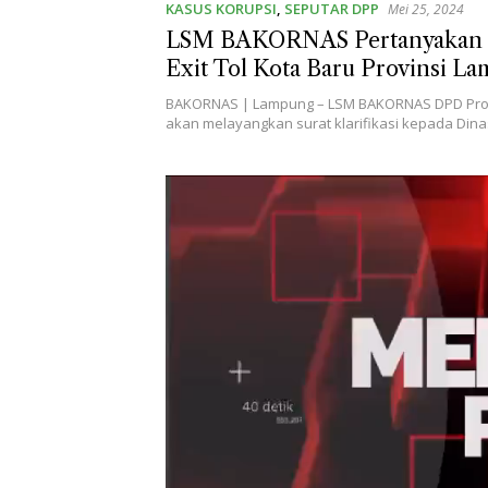
KASUS KORUPSI
,
SEPUTAR DPP
Mei 25, 2024
LSM BAKORNAS Pertanyakan 
Exit Tol Kota Baru Provinsi L
Diharapkan Semua Pihak Dapa
BAKORNAS | Lampung – LSM BAKORNAS DPD Pro
Penjelasan
akan melayangkan surat klarifikasi kepada Din
Pemutar
Video