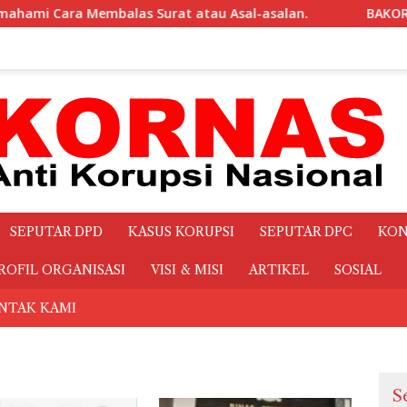
 Asal-asalan.
BAKORNAS Pertanyakan Transparansi Mak
SEPUTAR DPD
KASUS KORUPSI
SEPUTAR DPC
KON
ROFIL ORGANISASI
VISI & MISI
ARTIKEL
SOSIAL
NTAK KAMI
S