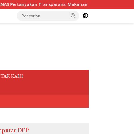
anan dan Minuman Rapat sebesar Rp.3,1 Miliar Sekretariat Da
tutup
TAK KAMI
eputar DPP