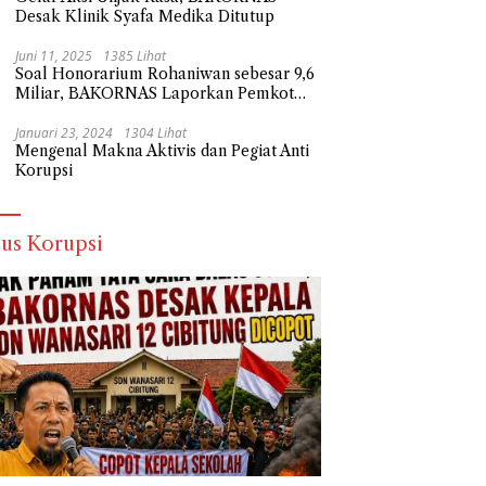
Desak Klinik Syafa Medika Ditutup
Juni 11, 2025
1385 Lihat
Soal Honorarium Rohaniwan sebesar 9,6
Miliar, BAKORNAS Laporkan Pemkot
Depok Ke Polda Metro Jaya
Januari 23, 2024
1304 Lihat
Mengenal Makna Aktivis dan Pegiat Anti
Korupsi
us Korupsi