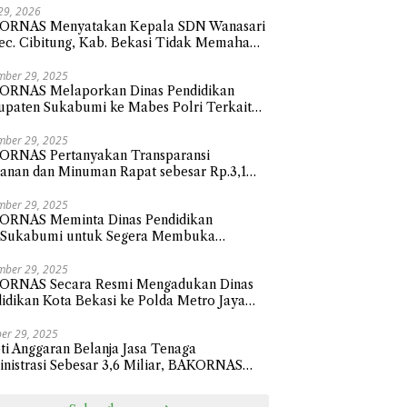
 29, 2026
ORNAS Menyatakan Kepala SDN Wanasari
ec. Cibitung, Kab. Bekasi Tidak Memahami
 Membalas Surat atau Asal-asalan.
mber 29, 2025
ORNAS Melaporkan Dinas Pendidikan
paten Sukabumi ke Mabes Polri Terkait
nja Hibah Sebesar 112,9 Miliar Anggaran
un 2024
mber 29, 2025
ORNAS Pertanyakan Transparansi
nan dan Minuman Rapat sebesar Rp.3,1
ar Sekretariat Daerah Kota Bekasi
mber 29, 2025
ORNAS Meminta Dinas Pendidikan
.Sukabumi untuk Segera Membuka
sparansi Penyaluran Belanja Hibah Tahun
 senilai Rp112.9 Miliar
mber 29, 2025
ORNAS Secara Resmi Mengadukan Dinas
idikan Kota Bekasi ke Polda Metro Jaya
ait Pengadaan Perlengkapan Smart Classi
sar 24,1 Miliar
er 29, 2025
ti Anggaran Belanja Jasa Tenaga
nistrasi Sebesar 3,6 Miliar, BAKORNAS
ak BPKAD Kota Bekasi Transparan Ke
ik