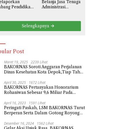
elaporkan
Belanja Jasa Tenaga
liar
bang Pendidikan
Administrasi
l III Prov. Jawa
Sebesar 3,6 Miliar,
rat Ke Polda
BAKORNAS Desak
tro Jaya
BPKAD Kota Bekasi
Selengkapnya
ngenai Anggaran
Transparan Ke
aya Personil
Publik
serta Didik
besar 108,9
liar
ular Post
Maret 19, 2025
2239 Lihat
BAKORNAS Soroti Anggaran Perjalanan
Dinas Kesehatan Kota Depok,Tiap Tahun
Naik Milliaran Rupiah
April 30, 2025
1672 Lihat
BAKORNAS Pertanyakan Honorarium
Rohaniwan Sebesar 9,6 Miliar Pada
Anggaran Belanja Sekda Kota Depok
Tahun 2023
April 16, 2023
1591 Lihat
Peringati Paskah, LSM BAKORNAS Turut
Berperan Serta Dalam Gotong Royong
Tempat Wisata Religi
Desember 16, 2024
1562 Lihat
Gelar Aksi Unjuk Rasa, BAKORNAS