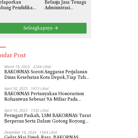
Belanja Jasa Tenaga
elaporkan
liar
Administrasi
bang Pendidikan
Sebesar 3,6 Miliar,
l III Prov. Jawa
BAKORNAS Desak
rat Ke Polda
BPKAD Kota Bekasi
tro Jaya
Selengkapnya
Transparan Ke
ngenai Anggaran
Publik
aya Personil
serta Didik
besar 108,9
liar
ular Post
Maret 19, 2025
2244 Lihat
BAKORNAS Soroti Anggaran Perjalanan
Dinas Kesehatan Kota Depok,Tiap Tahun
Naik Milliaran Rupiah
April 30, 2025
1673 Lihat
BAKORNAS Pertanyakan Honorarium
Rohaniwan Sebesar 9,6 Miliar Pada
Anggaran Belanja Sekda Kota Depok
Tahun 2023
April 16, 2023
1592 Lihat
Peringati Paskah, LSM BAKORNAS Turut
Berperan Serta Dalam Gotong Royong
Tempat Wisata Religi
Desember 16, 2024
1564 Lihat
Gelar Aksi Unjuk Rasa, BAKORNAS