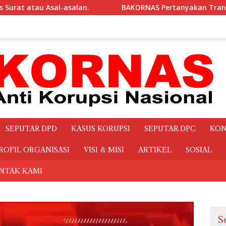
AS Pertanyakan Transparansi Makanan dan Minuman Rapat sebes
SEPUTAR DPD
KASUS KORUPSI
SEPUTAR DPC
KON
ROFIL ORGANISASI
VISI & MISI
ARTIKEL
SOSIAL
NTAK KAMI
S