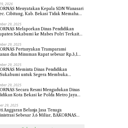
 29, 2026
ORNAS Menyatakan Kepala SDN Wanasari
ec. Cibitung, Kab. Bekasi Tidak Memahami
 Membalas Surat atau Asal-asalan.
mber 29, 2025
ORNAS Melaporkan Dinas Pendidikan
paten Sukabumi ke Mabes Polri Terkait
nja Hibah Sebesar 112,9 Miliar Anggaran
un 2024
mber 29, 2025
ORNAS Pertanyakan Transparansi
nan dan Minuman Rapat sebesar Rp.3,1
ar Sekretariat Daerah Kota Bekasi
mber 29, 2025
ORNAS Meminta Dinas Pendidikan
.Sukabumi untuk Segera Membuka
sparansi Penyaluran Belanja Hibah Tahun
 senilai Rp112.9 Miliar
mber 29, 2025
ORNAS Secara Resmi Mengadukan Dinas
idikan Kota Bekasi ke Polda Metro Jaya
ait Pengadaan Perlengkapan Smart Classi
sar 24,1 Miliar
er 29, 2025
ti Anggaran Belanja Jasa Tenaga
nistrasi Sebesar 3,6 Miliar, BAKORNAS
ak BPKAD Kota Bekasi Transparan Ke
ik