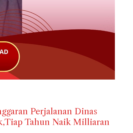
garan Perjalanan Dinas
,Tiap Tahun Naik Milliaran