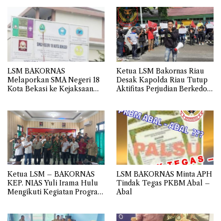
LSM BAKORNAS
Ketua LSM Bakornas Riau
Melaporkan SMA Negeri 18
Desak Kapolda Riau Tutup
Kota Bekasi ke Kejaksaan
Aktifitas Perjudian Berkedok
Negeri
Gelper Milik RS di Wilayah
Hukum Polres Pelalawan
Ketua LSM – BAKORNAS
LSM BAKORNAS Minta APH
KEP. NIAS Yuli Irama Hulu
Tindak Tegas PKBM Abal –
Mengikuti Kegiatan Program
Abal
Analisa Komsos Appem dan
Kommas TA 2024