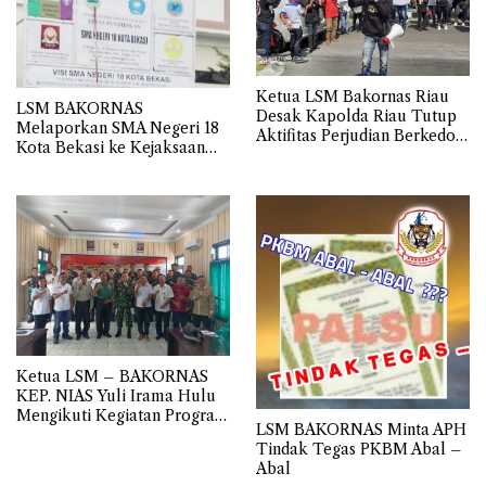
Ketua LSM Bakornas Riau
LSM BAKORNAS
Desak Kapolda Riau Tutup
Melaporkan SMA Negeri 18
Aktifitas Perjudian Berkedok
Kota Bekasi ke Kejaksaan
Gelper Milik RS di Wilayah
Negeri
Hukum Polres Pelalawan
Ketua LSM – BAKORNAS
KEP. NIAS Yuli Irama Hulu
Mengikuti Kegiatan Program
LSM BAKORNAS Minta APH
Analisa Komsos Appem dan
Tindak Tegas PKBM Abal –
Kommas TA 2024
Abal