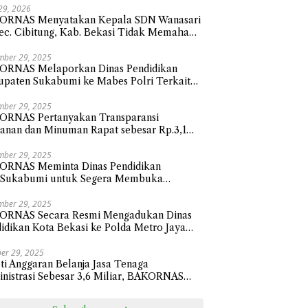
 29, 2026
ORNAS Menyatakan Kepala SDN Wanasari
ec. Cibitung, Kab. Bekasi Tidak Memahami
 Membalas Surat atau Asal-asalan.
mber 29, 2025
ORNAS Melaporkan Dinas Pendidikan
paten Sukabumi ke Mabes Polri Terkait
nja Hibah Sebesar 112,9 Miliar Anggaran
un 2024
mber 29, 2025
ORNAS Pertanyakan Transparansi
nan dan Minuman Rapat sebesar Rp.3,1
ar Sekretariat Daerah Kota Bekasi
mber 29, 2025
ORNAS Meminta Dinas Pendidikan
.Sukabumi untuk Segera Membuka
sparansi Penyaluran Belanja Hibah Tahun
 senilai Rp112.9 Miliar
mber 29, 2025
ORNAS Secara Resmi Mengadukan Dinas
idikan Kota Bekasi ke Polda Metro Jaya
ait Pengadaan Perlengkapan Smart Classi
sar 24,1 Miliar
er 29, 2025
ti Anggaran Belanja Jasa Tenaga
nistrasi Sebesar 3,6 Miliar, BAKORNAS
ak BPKAD Kota Bekasi Transparan Ke
ik