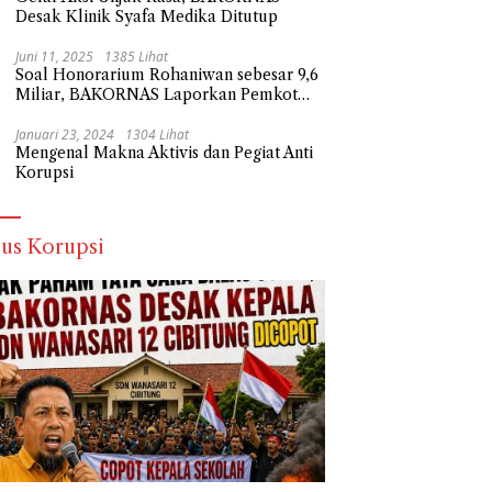
Desak Klinik Syafa Medika Ditutup
Juni 11, 2025
1385 Lihat
Soal Honorarium Rohaniwan sebesar 9,6
Miliar, BAKORNAS Laporkan Pemkot
Depok Ke Polda Metro Jaya
Januari 23, 2024
1304 Lihat
Mengenal Makna Aktivis dan Pegiat Anti
Korupsi
us Korupsi