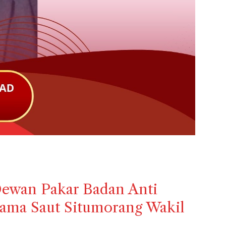
Dewan Pakar Badan Anti
sama Saut Situmorang Wakil