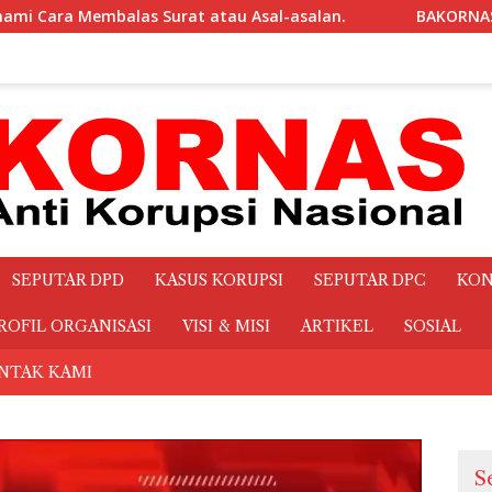
BAKORNAS Pertanyakan Transparansi Makanan dan Minu
SEPUTAR DPD
KASUS KORUPSI
SEPUTAR DPC
KON
ROFIL ORGANISASI
VISI & MISI
ARTIKEL
SOSIAL
NTAK KAMI
S