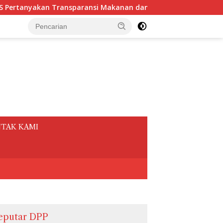
man Rapat sebesar Rp.3,1 Miliar Sekretariat Daerah Kota Be
tutup
TAK KAMI
eputar DPP