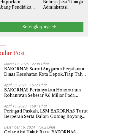
elaporkan
Belanja Jasa Tenaga
liar
bang Pendidikan
Administrasi
l III Prov. Jawa
Sebesar 3,6 Miliar,
rat Ke Polda
BAKORNAS Desak
tro Jaya
BPKAD Kota Bekasi
Selengkapnya
ngenai Anggaran
Transparan Ke
aya Personil
Publik
serta Didik
besar 108,9
liar
ular Post
Maret 19, 2025
2239 Lihat
BAKORNAS Soroti Anggaran Perjalanan
Dinas Kesehatan Kota Depok,Tiap Tahun
Naik Milliaran Rupiah
April 30, 2025
1672 Lihat
BAKORNAS Pertanyakan Honorarium
Rohaniwan Sebesar 9,6 Miliar Pada
Anggaran Belanja Sekda Kota Depok
Tahun 2023
April 16, 2023
1591 Lihat
Peringati Paskah, LSM BAKORNAS Turut
Berperan Serta Dalam Gotong Royong
Tempat Wisata Religi
Desember 16, 2024
1562 Lihat
Gelar Aksi Unjuk Rasa, BAKORNAS