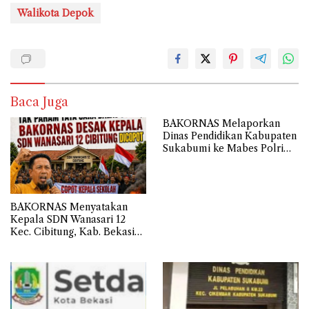
Walikota Depok
Baca Juga
BAKORNAS Melaporkan
Dinas Pendidikan Kabupaten
Sukabumi ke Mabes Polri
Terkait Belanja Hibah
Sebesar 112,9 Miliar
Anggaran Tahun 2024
BAKORNAS Menyatakan
Kepala SDN Wanasari 12
Kec. Cibitung, Kab. Bekasi
Tidak Memahami Cara
Membalas Surat atau Asal-
asalan.