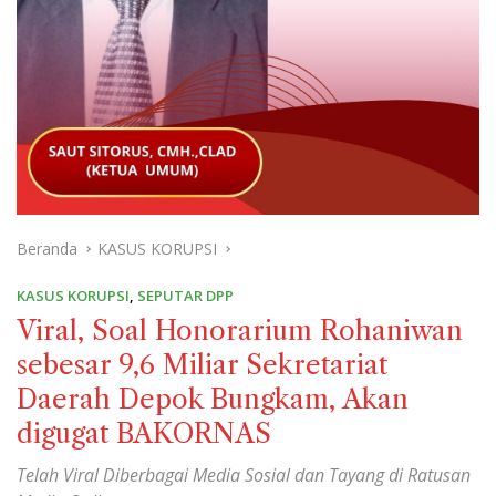
Beranda
KASUS KORUPSI
KASUS KORUPSI
,
SEPUTAR DPP
Viral, Soal Honorarium Rohaniwan
sebesar 9,6 Miliar Sekretariat
Daerah Depok Bungkam, Akan
digugat BAKORNAS
Telah Viral Diberbagai Media Sosial dan Tayang di Ratusan