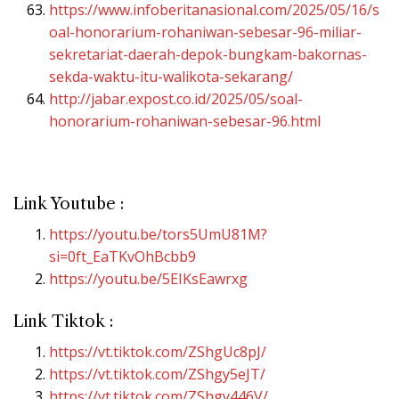
https://www.infoberitanasional.com/2025/05/16/s
oal-honorarium-rohaniwan-sebesar-96-miliar-
sekretariat-daerah-depok-bungkam-bakornas-
sekda-waktu-itu-walikota-sekarang/
http://jabar.expost.co.id/2025/05/soal-
honorarium-rohaniwan-sebesar-96.html
Link Youtube :
https://youtu.be/tors5UmU81M?
si=0ft_EaTKvOhBcbb9
https://youtu.be/5EIKsEawrxg
Link Tiktok :
https://vt.tiktok.com/ZShgUc8pJ/
https://vt.tiktok.com/ZShgy5eJT/
https://vt.tiktok.com/ZShgy446V/