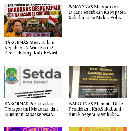
BAKORNAS Melaporkan
Dinas Pendidikan Kabupaten
Sukabumi ke Mabes Polri
Terkait Belanja Hibah
Sebesar 112,9 Miliar
Anggaran Tahun 2024
BAKORNAS Menyatakan
Kepala SDN Wanasari 12
Kec. Cibitung, Kab. Bekasi
Tidak Memahami Cara
Membalas Surat atau Asal-
asalan.
BAKORNAS Pertanyakan
BAKORNAS Meminta Dinas
Transparansi Makanan dan
Pendidikan Kab.Sukabumi
Minuman Rapat sebesar
untuk Segera Membuka
Rp.3,1 Miliar Sekretariat
Transparansi Penyaluran
Daerah Kota Bekasi
Belanja Hibah Tahun 2024
senilai Rp112.9 Miliar