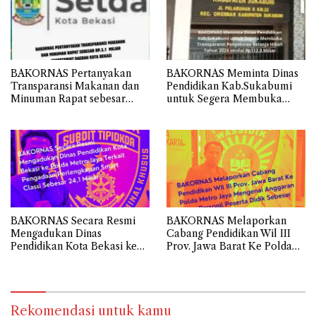
BAKORNAS Pertanyakan
BAKORNAS Meminta Dinas
Transparansi Makanan dan
Pendidikan Kab.Sukabumi
Minuman Rapat sebesar
untuk Segera Membuka
Rp.3,1 Miliar Sekretariat
Transparansi Penyaluran
Daerah Kota Bekasi
Belanja Hibah Tahun 2024
senilai Rp112.9 Miliar
BAKORNAS Secara Resmi
BAKORNAS Melaporkan
Mengadukan Dinas
Cabang Pendidikan Wil III
Pendidikan Kota Bekasi ke
Prov. Jawa Barat Ke Polda
Polda Metro Jaya Terkait
Metro Jaya Mengenai
Pengadaan Perlengkapan
Anggaran Biaya Personil
Smart Classi Sebesar 24,1
Peserta Didik Sebesar 108,9
Miliar
Miliar
Rekomendasi untuk kamu