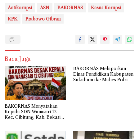
Antikorupsi
ASN
BAKORNAS
Kasus Korupsi
KPK
Prabowo Gibran
Baca Juga
BAKORNAS Melaporkan
Dinas Pendidikan Kabupaten
Sukabumi ke Mabes Polri
Terkait Belanja Hibah
Sebesar 112,9 Miliar
Anggaran Tahun 2024
BAKORNAS Menyatakan
Kepala SDN Wanasari 12
Kec. Cibitung, Kab. Bekasi
Tidak Memahami Cara
Membalas Surat atau Asal-
asalan.