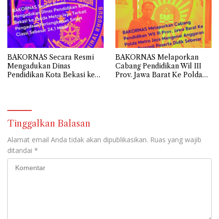
BAKORNAS Secara Resmi
BAKORNAS Melaporkan
Mengadukan Dinas
Cabang Pendidikan Wil III
Pendidikan Kota Bekasi ke
Prov. Jawa Barat Ke Polda
Polda Metro Jaya Terkait
Metro Jaya Mengenai
Pengadaan Perlengkapan
Anggaran Biaya Personil
Smart Classi Sebesar 24,1
Peserta Didik Sebesar 108,9
Miliar
Miliar
Tinggalkan Balasan
Alamat email Anda tidak akan dipublikasikan.
Ruas yang wajib
ditandai
*