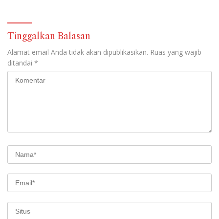
Anggaran Biaya Personil
Transparan Ke Publik
Peserta Didik Sebesar 108,9
Miliar
Tinggalkan Balasan
Alamat email Anda tidak akan dipublikasikan.
Ruas yang wajib
ditandai
*