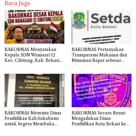
Baca Juga
BAKORNAS Menyatakan
BAKORNAS Pertanyakan
Kepala SDN Wanasari 12
Transparansi Makanan dan
Kec. Cibitung, Kab. Bekasi
Minuman Rapat sebesar
Tidak Memahami Cara
Rp.3,1 Miliar Sekretariat
Membalas Surat atau Asal-
Daerah Kota Bekasi
asalan.
BAKORNAS Meminta Dinas
BAKORNAS Secara Resmi
Pendidikan Kab.Sukabumi
Mengadukan Dinas
untuk Segera Membuka
Pendidikan Kota Bekasi ke
Transparansi Penyaluran
Polda Metro Jaya Terkait
Belanja Hibah Tahun 2024
Pengadaan Perlengkapan