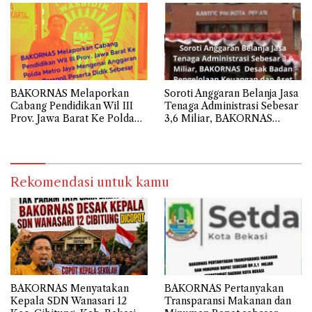
senilai Rp112.9 Miliar
Smart Classi Sebesar 24,1
Miliar
BAKORNAS Melaporkan
Soroti Anggaran Belanja Jasa
Cabang Pendidikan Wil III
Tenaga Administrasi Sebesar
Prov. Jawa Barat Ke Polda
3,6 Miliar, BAKORNAS
Metro Jaya Mengenai
Desak BPKAD Kota Bekasi
Anggaran Biaya Personil
Transparan Ke Publik
Peserta Didik Sebesar 108,9
Miliar
Rekomendasi untuk kamu
BAKORNAS Menyatakan
BAKORNAS Pertanyakan
Kepala SDN Wanasari 12
Transparansi Makanan dan