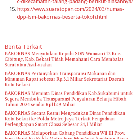
c-dikecamatan-talang-padang-berikut-alasannya/
https://www.suaratopan.com/2024/03/humas-
dpp-lsm-bakornas-beserta-tokoh.html
Berita Terkait
BAKORNAS Menyatakan Kepala SDN Wanasari 12 Kec.
Cibitung, Kab. Bekasi Tidak Memahami Cara Membalas
Surat atau Asal-asalan.
BAKORNAS Pertanyakan Transparansi Makanan dan
Minuman Rapat sebesar Rp.3,1 Miliar Sekretariat Daerah
Kota Bekasi
BAKORNAS Meminta Dinas Pendidikan Kab.Sukabumi untuk
Segera Membuka Transparansi Penyaluran Belanja Hibah
Tahun 2024 senilai Rp112.9 Miliar
BAKORNAS Secara Resmi Mengadukan Dinas Pendidikan
Kota Bekasi ke Polda Metro Jaya Terkait Pengadaan
Perlengkapan Smart Classi Sebesar 24,1 Miliar
BAKORNAS Melaporkan Cabang Pendidikan Wil III Prov.
Jawa Barat Ke Polda Metro Jaya Mengenai Anggaran Biaya