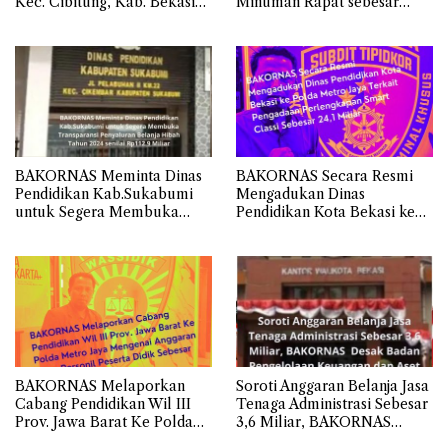
Kec. Cibitung, Kab. Bekasi
Minuman Rapat sebesar
Tidak Memahami Cara
Rp.3,1 Miliar Sekretariat
Membalas Surat atau Asal-
Daerah Kota Bekasi
asalan.
BAKORNAS Meminta Dinas
BAKORNAS Secara Resmi
Pendidikan Kab.Sukabumi
Mengadukan Dinas
untuk Segera Membuka
Pendidikan Kota Bekasi ke
Transparansi Penyaluran
Polda Metro Jaya Terkait
Belanja Hibah Tahun 2024
Pengadaan Perlengkapan
senilai Rp112.9 Miliar
Smart Classi Sebesar 24,1
Miliar
BAKORNAS Melaporkan
Soroti Anggaran Belanja Jasa
Cabang Pendidikan Wil III
Tenaga Administrasi Sebesar
Prov. Jawa Barat Ke Polda
3,6 Miliar, BAKORNAS
Metro Jaya Mengenai
Desak BPKAD Kota Bekasi