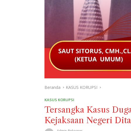
Beranda
KASUS KORUPSI
KASUS KORUPSI
Tersangka Kasus Duga
Kejaksaan Negeri Dit
Admin Bakornas