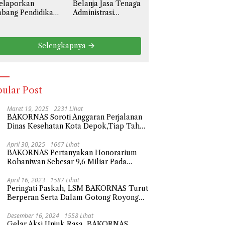
elaporkan
Belanja Jasa Tenaga
liar
bang Pendidikan
Administrasi
l III Prov. Jawa
Sebesar 3,6 Miliar,
rat Ke Polda
BAKORNAS Desak
tro Jaya
BPKAD Kota Bekasi
Selengkapnya
ngenai Anggaran
Transparan Ke
aya Personil
Publik
serta Didik
besar 108,9
liar
ular Post
Maret 19, 2025
2231 Lihat
BAKORNAS Soroti Anggaran Perjalanan
Dinas Kesehatan Kota Depok,Tiap Tahun
Naik Milliaran Rupiah
April 30, 2025
1667 Lihat
BAKORNAS Pertanyakan Honorarium
Rohaniwan Sebesar 9,6 Miliar Pada
Anggaran Belanja Sekda Kota Depok
Tahun 2023
April 16, 2023
1587 Lihat
Peringati Paskah, LSM BAKORNAS Turut
Berperan Serta Dalam Gotong Royong
Tempat Wisata Religi
Desember 16, 2024
1558 Lihat
Gelar Aksi Unjuk Rasa, BAKORNAS