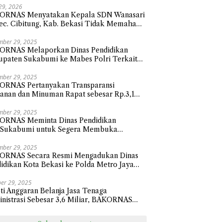
 29, 2026
ORNAS Menyatakan Kepala SDN Wanasari
ec. Cibitung, Kab. Bekasi Tidak Memahami
 Membalas Surat atau Asal-asalan.
mber 29, 2025
ORNAS Melaporkan Dinas Pendidikan
paten Sukabumi ke Mabes Polri Terkait
nja Hibah Sebesar 112,9 Miliar Anggaran
un 2024
mber 29, 2025
ORNAS Pertanyakan Transparansi
nan dan Minuman Rapat sebesar Rp.3,1
ar Sekretariat Daerah Kota Bekasi
mber 29, 2025
ORNAS Meminta Dinas Pendidikan
.Sukabumi untuk Segera Membuka
sparansi Penyaluran Belanja Hibah Tahun
 senilai Rp112.9 Miliar
mber 29, 2025
ORNAS Secara Resmi Mengadukan Dinas
idikan Kota Bekasi ke Polda Metro Jaya
ait Pengadaan Perlengkapan Smart Classi
sar 24,1 Miliar
er 29, 2025
ti Anggaran Belanja Jasa Tenaga
nistrasi Sebesar 3,6 Miliar, BAKORNAS
ak BPKAD Kota Bekasi Transparan Ke
ik