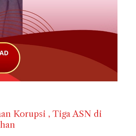
an Korupsi , Tiga ASN di
ahan