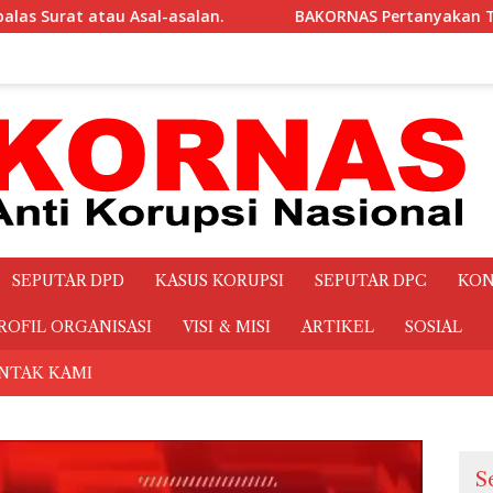
S Pertanyakan Transparansi Makanan dan Minuman Rapat sebes
SEPUTAR DPD
KASUS KORUPSI
SEPUTAR DPC
KON
ROFIL ORGANISASI
VISI & MISI
ARTIKEL
SOSIAL
NTAK KAMI
S