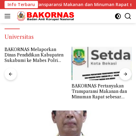
Langsung
1 Miliar Sekretariat Daerah Kota Bekasi
Info Terbaru
BAKORNAS Me
ke
konten
Universitas
BAKORNAS Pertanyakan
BAKORNAS Meminta Dinas
Transparansi Makanan dan
Pendidikan Kab.Sukabumi
Minuman Rapat sebesar
untuk Segera Membuka
Rp.3,1 Miliar Sekretariat
Transparansi Penyaluran
Daerah Kota Bekasi
Belanja Hibah Tahun 2024
senilai Rp112.9 Miliar