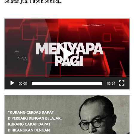
Selatan Jual Pupuk Subsidi
Diatas HET
Pemutar
Video
00:00
03:34