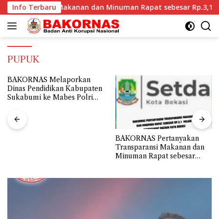
Langsung
retariat Daerah Kota Bekasi
Info Terbaru
BAKORNAS Meminta Dinas 
ke
konten
PUPUK
BAKORNAS Pertanyakan
BAKORNAS Meminta Dinas
Transparansi Makanan dan
Pendidikan Kab.Sukabumi
Minuman Rapat sebesar
untuk Segera Membuka
Rp.3,1 Miliar Sekretariat
Transparansi Penyaluran
Daerah Kota Bekasi
Belanja Hibah Tahun 2024
senilai Rp112.9 Miliar