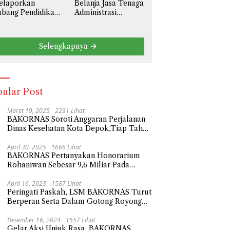
elaporkan
Belanja Jasa Tenaga
liar
bang Pendidikan
Administrasi
l III Prov. Jawa
Sebesar 3,6 Miliar,
rat Ke Polda
BAKORNAS Desak
tro Jaya
BPKAD Kota Bekasi
Selengkapnya
ngenai Anggaran
Transparan Ke
aya Personil
Publik
serta Didik
besar 108,9
liar
ular Post
Maret 19, 2025
2231 Lihat
BAKORNAS Soroti Anggaran Perjalanan
Dinas Kesehatan Kota Depok,Tiap Tahun
Naik Milliaran Rupiah
April 30, 2025
1666 Lihat
BAKORNAS Pertanyakan Honorarium
Rohaniwan Sebesar 9,6 Miliar Pada
Anggaran Belanja Sekda Kota Depok
Tahun 2023
April 16, 2023
1587 Lihat
Peringati Paskah, LSM BAKORNAS Turut
Berperan Serta Dalam Gotong Royong
Tempat Wisata Religi
Desember 16, 2024
1557 Lihat
Gelar Aksi Unjuk Rasa, BAKORNAS