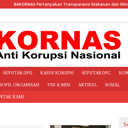
i Makanan dan Minuman Rapat sebesar Rp.3,1 Miliar Sekretari
SEPUTAR DPD
KASUS KORUPSI
SEPUTAR DPC
KON
ROFIL ORGANISASI
VISI & MISI
ARTIKEL
SOSIAL
NTAK KAMI
S