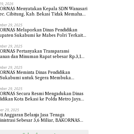
 29, 2026
ORNAS Menyatakan Kepala SDN Wanasari
ec. Cibitung, Kab. Bekasi Tidak Memahami
 Membalas Surat atau Asal-asalan.
mber 29, 2025
ORNAS Melaporkan Dinas Pendidikan
paten Sukabumi ke Mabes Polri Terkait
nja Hibah Sebesar 112,9 Miliar Anggaran
un 2024
mber 29, 2025
ORNAS Pertanyakan Transparansi
nan dan Minuman Rapat sebesar Rp.3,1
ar Sekretariat Daerah Kota Bekasi
mber 29, 2025
ORNAS Meminta Dinas Pendidikan
.Sukabumi untuk Segera Membuka
sparansi Penyaluran Belanja Hibah Tahun
 senilai Rp112.9 Miliar
mber 29, 2025
ORNAS Secara Resmi Mengadukan Dinas
idikan Kota Bekasi ke Polda Metro Jaya
ait Pengadaan Perlengkapan Smart Classi
sar 24,1 Miliar
er 29, 2025
ti Anggaran Belanja Jasa Tenaga
nistrasi Sebesar 3,6 Miliar, BAKORNAS
ak BPKAD Kota Bekasi Transparan Ke
ik