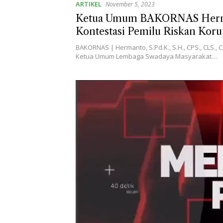
ARTIKEL
November 5, 2023
Ketua Umum BAKORNAS Herm
Kontestasi Pemilu Risk
BAKORNAS | Hermanto, S.Pd.K., S.H., CPS., CLS., 
Ketua Umum Lembaga Swadaya Masyarakat…
Pemutar
Video