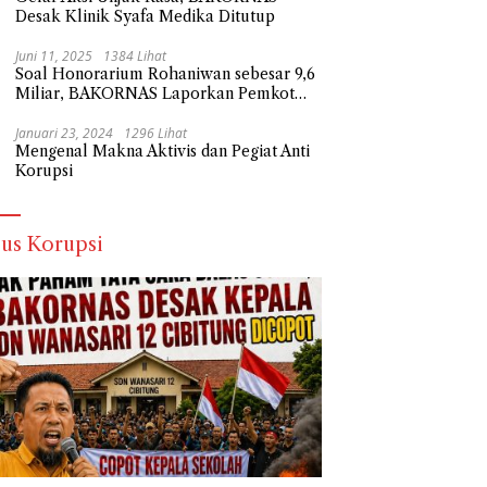
Desak Klinik Syafa Medika Ditutup
Juni 11, 2025
1384 Lihat
Soal Honorarium Rohaniwan sebesar 9,6
Miliar, BAKORNAS Laporkan Pemkot
Depok Ke Polda Metro Jaya
Januari 23, 2024
1296 Lihat
Mengenal Makna Aktivis dan Pegiat Anti
Korupsi
us Korupsi