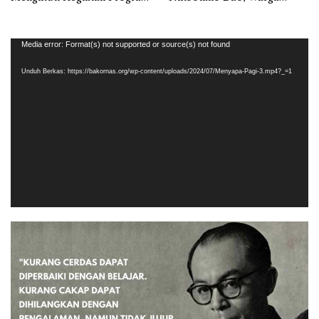
Analisa Komsos Appem dan
Ucapkan Terimakasih
Kommas TA 2024
Pemutar
Media error: Format(s) not supported or source(s) not found
Video
Unduh Berkas: https://bakornas.org/wp-content/uploads/2024/07/Menyapa-Pagi-3.mp4?_=1