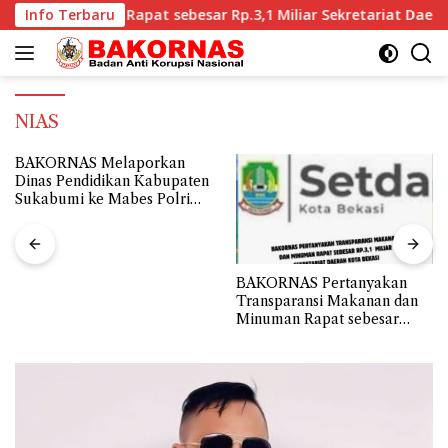
Langsung
a Bekasi
Info Terbaru
BAKORNAS Meminta Dinas Pendidikan Kab.Suka
ke
konten
NIAS
BAKORNAS Pertanyakan
BAKORNAS Meminta Dinas
Transparansi Makanan dan
Pendidikan Kab.Sukabumi
Minuman Rapat sebesar
untuk Segera Membuka
Rp.3,1 Miliar Sekretariat
Transparansi Penyaluran
Daerah Kota Bekasi
Belanja Hibah Tahun 2024
senilai Rp112.9 Miliar