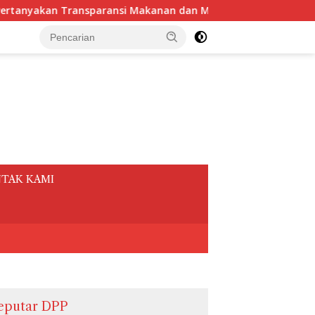
man Rapat sebesar Rp.3,1 Miliar Sekretariat Daerah Kota Be
tutup
TAK KAMI
eputar DPP