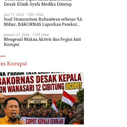
Desak Klinik Syafa Medika Ditutup
Juni 11, 2025
1381 Lihat
Soal Honorarium Rohaniwan sebesar 9,6
Miliar, BAKORNAS Laporkan Pemkot
Depok Ke Polda Metro Jaya
Januari 23, 2024
1295 Lihat
Mengenal Makna Aktivis dan Pegiat Anti
Korupsi
us Korupsi