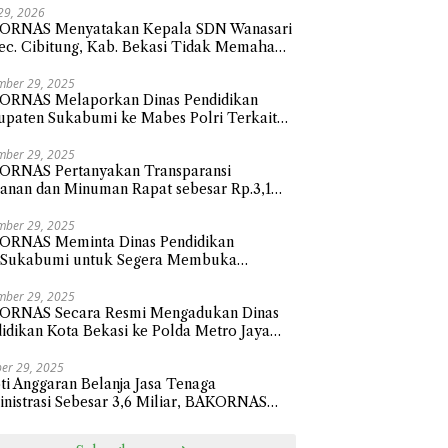
 29, 2026
ORNAS Menyatakan Kepala SDN Wanasari
ec. Cibitung, Kab. Bekasi Tidak Memahami
 Membalas Surat atau Asal-asalan.
mber 29, 2025
ORNAS Melaporkan Dinas Pendidikan
paten Sukabumi ke Mabes Polri Terkait
nja Hibah Sebesar 112,9 Miliar Anggaran
un 2024
mber 29, 2025
ORNAS Pertanyakan Transparansi
nan dan Minuman Rapat sebesar Rp.3,1
ar Sekretariat Daerah Kota Bekasi
mber 29, 2025
ORNAS Meminta Dinas Pendidikan
.Sukabumi untuk Segera Membuka
sparansi Penyaluran Belanja Hibah Tahun
 senilai Rp112.9 Miliar
mber 29, 2025
ORNAS Secara Resmi Mengadukan Dinas
idikan Kota Bekasi ke Polda Metro Jaya
ait Pengadaan Perlengkapan Smart Classi
sar 24,1 Miliar
er 29, 2025
ti Anggaran Belanja Jasa Tenaga
nistrasi Sebesar 3,6 Miliar, BAKORNAS
ak BPKAD Kota Bekasi Transparan Ke
ik