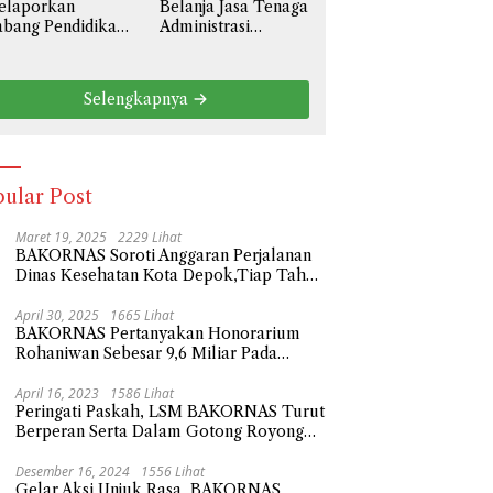
elaporkan
Belanja Jasa Tenaga
liar
bang Pendidikan
Administrasi
l III Prov. Jawa
Sebesar 3,6 Miliar,
rat Ke Polda
BAKORNAS Desak
tro Jaya
BPKAD Kota Bekasi
Selengkapnya
ngenai Anggaran
Transparan Ke
aya Personil
Publik
serta Didik
besar 108,9
liar
ular Post
Maret 19, 2025
2229 Lihat
BAKORNAS Soroti Anggaran Perjalanan
Dinas Kesehatan Kota Depok,Tiap Tahun
Naik Milliaran Rupiah
April 30, 2025
1665 Lihat
BAKORNAS Pertanyakan Honorarium
Rohaniwan Sebesar 9,6 Miliar Pada
Anggaran Belanja Sekda Kota Depok
Tahun 2023
April 16, 2023
1586 Lihat
Peringati Paskah, LSM BAKORNAS Turut
Berperan Serta Dalam Gotong Royong
Tempat Wisata Religi
Desember 16, 2024
1556 Lihat
Gelar Aksi Unjuk Rasa, BAKORNAS