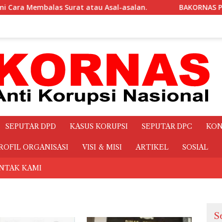
BAKORNAS Pertanyakan Transparansi Makanan dan Minu
SEPUTAR DPD
KASUS KORUPSI
SEPUTAR DPC
KON
ROFIL ORGANISASI
VISI & MISI
ARTIKEL
SOSIAL
NTAK KAMI
S