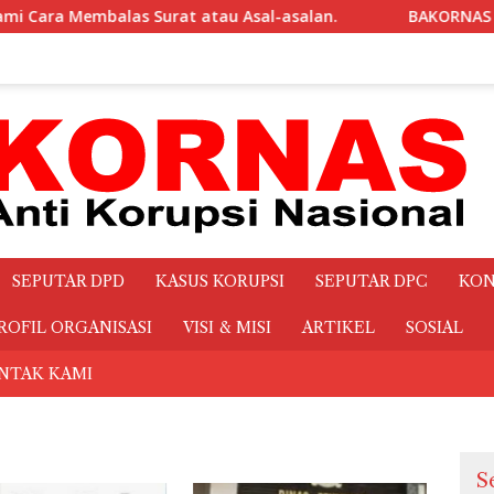
.
BAKORNAS Pertanyakan Transparansi Makanan dan Min
SEPUTAR DPD
KASUS KORUPSI
SEPUTAR DPC
KON
ROFIL ORGANISASI
VISI & MISI
ARTIKEL
SOSIAL
NTAK KAMI
S