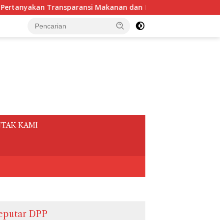
uman Rapat sebesar Rp.3,1 Miliar Sekretariat Daerah Kota Be
tutup
TAK KAMI
eputar DPP