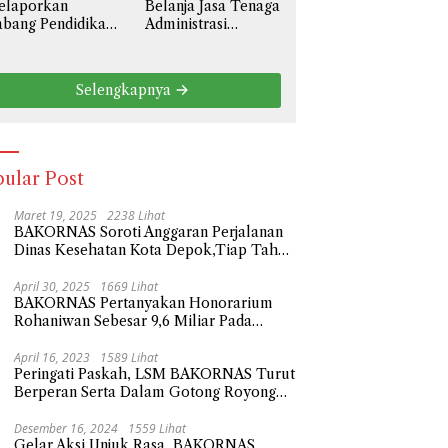
elaporkan
Belanja Jasa Tenaga
liar
bang Pendidikan
Administrasi
l III Prov. Jawa
Sebesar 3,6 Miliar,
rat Ke Polda
BAKORNAS Desak
tro Jaya
BPKAD Kota Bekasi
Selengkapnya
ngenai Anggaran
Transparan Ke
aya Personil
Publik
serta Didik
besar 108,9
liar
ular Post
Maret 19, 2025
2238 Lihat
BAKORNAS Soroti Anggaran Perjalanan
Dinas Kesehatan Kota Depok,Tiap Tahun
Naik Milliaran Rupiah
April 30, 2025
1669 Lihat
BAKORNAS Pertanyakan Honorarium
Rohaniwan Sebesar 9,6 Miliar Pada
Anggaran Belanja Sekda Kota Depok
Tahun 2023
April 16, 2023
1589 Lihat
Peringati Paskah, LSM BAKORNAS Turut
Berperan Serta Dalam Gotong Royong
Tempat Wisata Religi
Desember 16, 2024
1559 Lihat
Gelar Aksi Unjuk Rasa, BAKORNAS