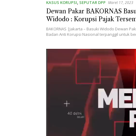
KASUS KORUPSI
,
SEPUTAR DPP
Maret 17, 2023
Dewan Pakar BAKORNAS Basu
Widodo : Korupsi Pajak Terse
BAKORNAS |Jakarta – Basuki Widodo Dewan Pa
Badan Anti Korupsi Nasional terpanggil untuk b
Pemutar
Video