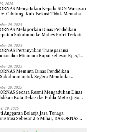
 29, 2026
ORNAS Menyatakan Kepala SDN Wanasari
ec. Cibitung, Kab. Bekasi Tidak Memahami
 Membalas Surat atau Asal-asalan.
mber 29, 2025
ORNAS Melaporkan Dinas Pendidikan
paten Sukabumi ke Mabes Polri Terkait
nja Hibah Sebesar 112,9 Miliar Anggaran
un 2024
mber 29, 2025
ORNAS Pertanyakan Transparansi
nan dan Minuman Rapat sebesar Rp.3,1
ar Sekretariat Daerah Kota Bekasi
mber 29, 2025
ORNAS Meminta Dinas Pendidikan
.Sukabumi untuk Segera Membuka
sparansi Penyaluran Belanja Hibah Tahun
 senilai Rp112.9 Miliar
mber 29, 2025
ORNAS Secara Resmi Mengadukan Dinas
idikan Kota Bekasi ke Polda Metro Jaya
ait Pengadaan Perlengkapan Smart Classi
sar 24,1 Miliar
er 29, 2025
ti Anggaran Belanja Jasa Tenaga
nistrasi Sebesar 3,6 Miliar, BAKORNAS
ak BPKAD Kota Bekasi Transparan Ke
ik