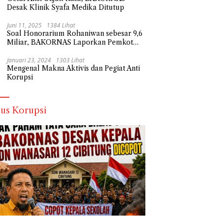
Desak Klinik Syafa Medika Ditutup
Juni 11, 2025
1384 Lihat
Soal Honorarium Rohaniwan sebesar 9,6
Miliar, BAKORNAS Laporkan Pemkot
Depok Ke Polda Metro Jaya
Januari 23, 2024
1303 Lihat
Mengenal Makna Aktivis dan Pegiat Anti
Korupsi
us Korupsi