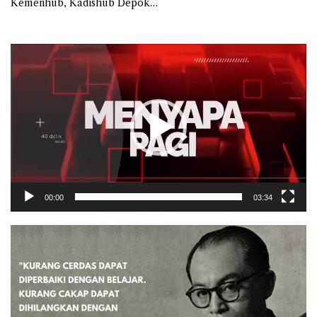
Kemenhub, Kadishub Depok
Bungkam, Ada Apa?
Pemutar
Video
00:00
03:34