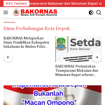
Langsung
,1 Miliar Sekretariat Daerah Kota Bekasi
Info Terbaru
BAKORNAS M
ke
konten
Dinas Perhubungan Kota Depok
BAKORNAS Pertanyakan
BAKORNAS Meminta Dinas
Transparansi Makanan dan
Pendidikan Kab.Sukabumi
Minuman Rapat sebesar
untuk Segera Membuka
Rp.3,1 Miliar Sekretariat
Transparansi Penyaluran
Daerah Kota Bekasi
Belanja Hibah Tahun 2024
senilai Rp112.9 Miliar