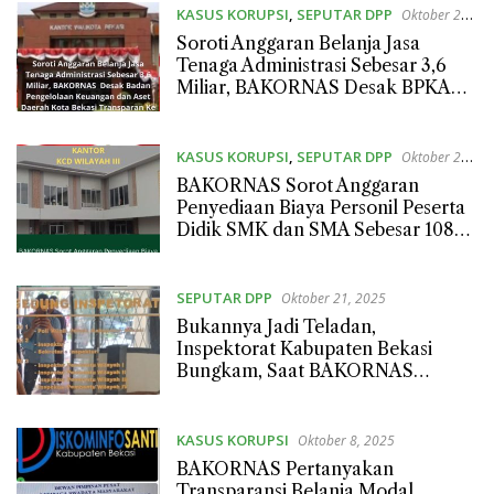
KASUS KORUPSI
,
SEPUTAR DPP
Oktober 29,
2025
Soroti Anggaran Belanja Jasa
Tenaga Administrasi Sebesar 3,6
Miliar, BAKORNAS Desak BPKAD
Kota Bekasi Transparan Ke Publik
KASUS KORUPSI
,
SEPUTAR DPP
Oktober 23,
2025
BAKORNAS Sorot Anggaran
Penyediaan Biaya Personil Peserta
Didik SMK dan SMA Sebesar 108
Miliar di Cabang Pendidikan
Wilayah III Provinsi Jawa Barat
SEPUTAR DPP
Oktober 21, 2025
Bukannya Jadi Teladan,
Inspektorat Kabupaten Bekasi
Bungkam, Saat BAKORNAS
Pertanyakan Anggaran Perjalanan
Dinas Sebesar 1,3 Miliar.
KASUS KORUPSI
Oktober 8, 2025
BAKORNAS Pertanyakan
Transparansi Belanja Modal