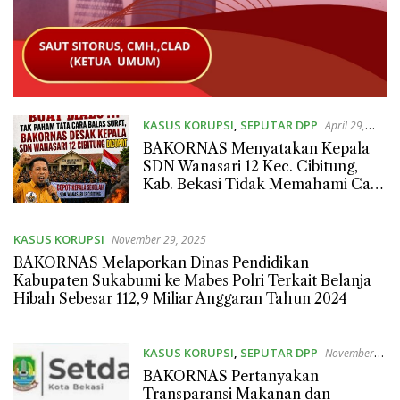
KASUS KORUPSI
,
SEPUTAR DPP
April 29,
2026
BAKORNAS Menyatakan Kepala
SDN Wanasari 12 Kec. Cibitung,
Kab. Bekasi Tidak Memahami Cara
Membalas Surat atau Asal-asalan.
KASUS KORUPSI
November 29, 2025
BAKORNAS Melaporkan Dinas Pendidikan
Kabupaten Sukabumi ke Mabes Polri Terkait Belanja
Hibah Sebesar 112,9 Miliar Anggaran Tahun 2024
KASUS KORUPSI
,
SEPUTAR DPP
November
29, 2025
BAKORNAS Pertanyakan
Transparansi Makanan dan