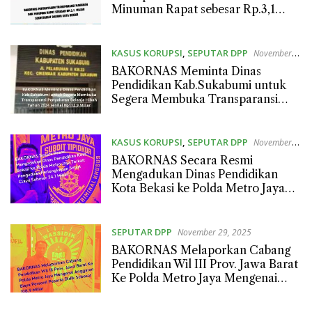
Minuman Rapat sebesar Rp.3,1
Miliar Sekretariat Daerah Kota
Bekasi
KASUS KORUPSI
,
SEPUTAR DPP
November
29, 2025
BAKORNAS Meminta Dinas
Pendidikan Kab.Sukabumi untuk
Segera Membuka Transparansi
Penyaluran Belanja Hibah Tahun
2024 senilai Rp112.9 Miliar
KASUS KORUPSI
,
SEPUTAR DPP
November
29, 2025
BAKORNAS Secara Resmi
Mengadukan Dinas Pendidikan
Kota Bekasi ke Polda Metro Jaya
Terkait Pengadaan Perlengkapan
Smart Classi Sebesar 24,1 Miliar
SEPUTAR DPP
November 29, 2025
BAKORNAS Melaporkan Cabang
Pendidikan Wil III Prov. Jawa Barat
Ke Polda Metro Jaya Mengenai
Anggaran Biaya Personil Peserta
Didik Sebesar 108,9 Miliar